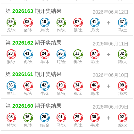
第
2026163
期开奖结果
2026年06月12日
+
39
08
10
33
07
41
37
龙/木
猪/木
鸡/火
狗/火
鼠/土
虎/火
马/土
第
2026162
期开奖结果
2026年06月11日
+
23
41
24
26
33
07
32
猴/水
虎/火
羊/木
蛇/金
狗/火
鼠/土
猪/火
第
2026161
期开奖结果
2026年06月10日
+
36
40
42
19
34
46
08
羊/土
兔/火
牛/金
鼠/火
鸡/金
鸡/木
猪/木
第
2026160
期开奖结果
2026年06月09日
+
08
16
26
01
29
30
02
猪/木
兔/木
蛇/金
马/水
虎/土
牛/水
蛇/火