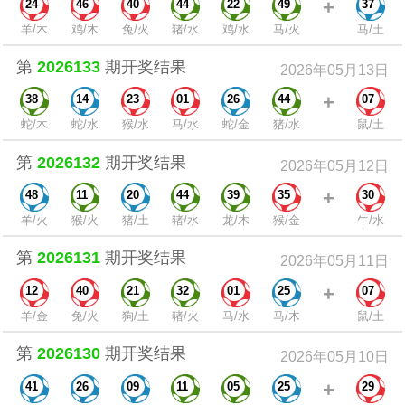
+
24
46
40
44
22
49
37
羊/木
鸡/木
兔/火
猪/水
鸡/水
马/火
马/土
第
2026133
期开奖结果
2026年05月13日
+
38
14
23
01
26
44
07
蛇/木
蛇/水
猴/水
马/水
蛇/金
猪/水
鼠/土
第
2026132
期开奖结果
2026年05月12日
+
48
11
20
44
39
35
30
羊/火
猴/火
猪/土
猪/水
龙/木
猴/金
牛/水
第
2026131
期开奖结果
2026年05月11日
+
12
40
21
32
01
25
07
羊/金
兔/火
狗/土
猪/火
马/水
马/木
鼠/土
第
2026130
期开奖结果
2026年05月10日
+
41
26
09
11
05
25
29