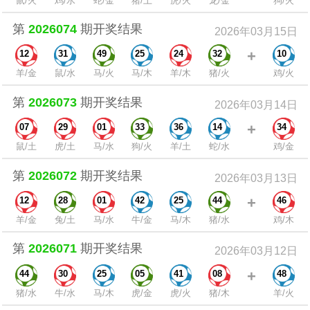
鼠/火
鸡/水
蛇/金
猪/土
虎/火
龙/金
狗/火
第
2026074
期开奖结果
2026年03月15日
+
12
31
49
25
24
32
10
羊/金
鼠/水
马/火
马/木
羊/木
猪/火
鸡/火
第
2026073
期开奖结果
2026年03月14日
+
07
29
01
33
36
14
34
鼠/土
虎/土
马/水
狗/火
羊/土
蛇/水
鸡/金
第
2026072
期开奖结果
2026年03月13日
+
12
28
01
42
25
44
46
羊/金
兔/土
马/水
牛/金
马/木
猪/水
鸡/木
第
2026071
期开奖结果
2026年03月12日
+
44
30
25
05
41
08
48
猪/水
牛/水
马/木
虎/金
虎/火
猪/木
羊/火