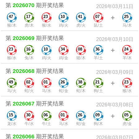
第
2026070
期开奖结果
2026年03月11日
+
47
17
23
10
41
07
25
猴/木
虎/木
猴/水
鸡/火
虎/火
鼠/土
马/木
第
2026069
期开奖结果
2026年03月10日
+
23
16
10
34
08
36
24
猴/水
兔/木
鸡/火
鸡/金
猪/木
羊/土
羊/木
第
2026068
期开奖结果
2026年03月09日
+
49
02
01
26
38
21
23
马/火
蛇/火
马/水
蛇/金
蛇/木
狗/土
猴/水
第
2026067
期开奖结果
2026年03月08日
+
15
30
06
01
26
09
05
龙/水
牛/水
牛/土
马/水
蛇/金
狗/木
虎/金
第
2026066
期开奖结果
2026年03月07日