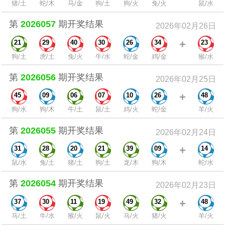
猪/土
蛇/木
马/金
狗/土
狗/火
兔/火
鼠/水
第
2026057
期开奖结果
2026年02月26日
+
21
29
40
30
26
34
23
狗/土
虎/土
兔/火
牛/水
蛇/金
鸡/金
猴/水
第
2026056
期开奖结果
2026年02月25日
+
45
09
06
07
10
26
48
狗/水
狗/木
牛/土
鼠/土
鸡/火
蛇/金
羊/火
第
2026055
期开奖结果
2026年02月24日
+
31
28
20
21
39
09
14
鼠/水
兔/土
猪/土
狗/土
龙/木
狗/木
蛇/水
第
2026054
期开奖结果
2026年02月23日
+
37
30
11
19
49
32
48
马/土
牛/水
猴/火
鼠/火
马/火
猪/火
羊/火