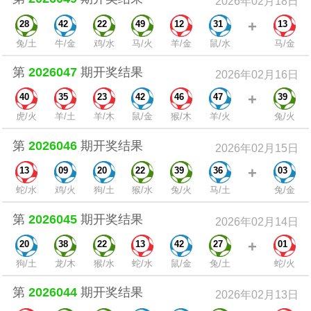
2026年02月18日
+
28
42
22
49
12
31
13
兔/土
牛/金
鸡/水
马/火
羊/金
鼠/水
马/金
第
2026047
期开奖结果
2026年02月16日
+
40
35
23
42
46
47
39
虎/火
羊/土
羊/木
鼠/金
猴/木
羊/火
兔/火
第
2026046
期开奖结果
2026年02月15日
+
13
09
20
22
39
36
03
蛇/水
鸡/火
狗/土
猴/水
兔/火
马/土
兔/金
第
2026045
期开奖结果
2026年02月14日
+
20
38
22
13
42
27
01
狗/土
龙/木
猴/水
蛇/水
鼠/金
兔/土
蛇/火
第
2026044
期开奖结果
2026年02月13日