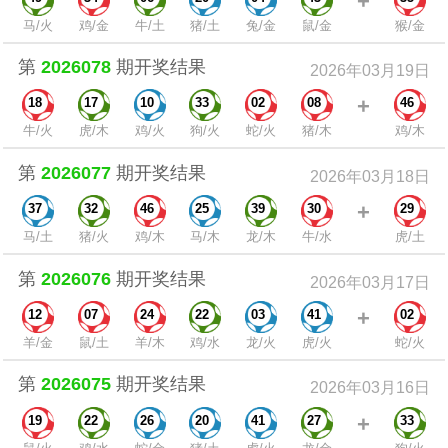
+
马/火
鸡/金
牛/土
猪/土
兔/金
鼠/金
猴/金
第
2026078
期开奖结果
2026年03月19日
+
18
17
10
33
02
08
46
牛/火
虎/木
鸡/火
狗/火
蛇/火
猪/木
鸡/木
第
2026077
期开奖结果
2026年03月18日
+
37
32
46
25
39
30
29
马/土
猪/火
鸡/木
马/木
龙/木
牛/水
虎/土
第
2026076
期开奖结果
2026年03月17日
+
12
07
24
22
03
41
02
羊/金
鼠/土
羊/木
鸡/水
龙/火
虎/火
蛇/火
第
2026075
期开奖结果
2026年03月16日
+
19
22
26
20
41
27
33