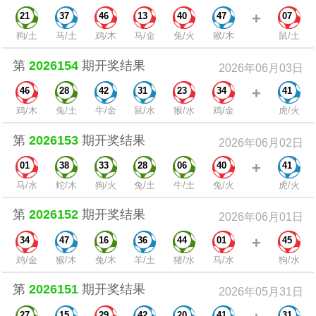
+
21
37
46
13
40
47
07
狗/土
马/土
鸡/木
马/金
兔/火
猴/木
鼠/土
第
2026154
期开奖结果
2026年06月03日
+
46
28
42
31
23
34
41
鸡/木
兔/土
牛/金
鼠/水
猴/水
鸡/金
虎/火
第
2026153
期开奖结果
2026年06月02日
+
01
38
33
28
06
40
41
马/水
蛇/木
狗/火
兔/土
牛/土
兔/火
虎/火
第
2026152
期开奖结果
2026年06月01日
+
34
47
16
36
44
01
45
鸡/金
猴/木
兔/木
羊/土
猪/水
马/水
狗/水
第
2026151
期开奖结果
2026年05月31日
27
15
29
42
20
41
31