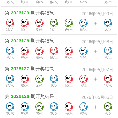
虎/火
蛇/金
狗/木
猴/火
虎/金
马/木
虎/土
第
2026129
期开奖结果
2026年05月09日
+
34
07
40
21
17
25
41
鸡/金
鼠/土
兔/火
狗/土
虎/木
马/木
虎/火
第
2026128
期开奖结果
2026年05月08日
+
25
46
02
07
45
42
37
马/木
鸡/木
蛇/火
鼠/土
狗/水
牛/金
马/土
第
2026127
期开奖结果
2026年05月07日
+
14
08
27
03
07
29
45
蛇/水
猪/木
龙/金
龙/火
鼠/土
虎/土
狗/水
第
2026126
期开奖结果
2026年05月06日
+
15
09
05
03
01
10
49
龙/水
狗/木
虎/金
龙/火
马/水
鸡/火
马/火