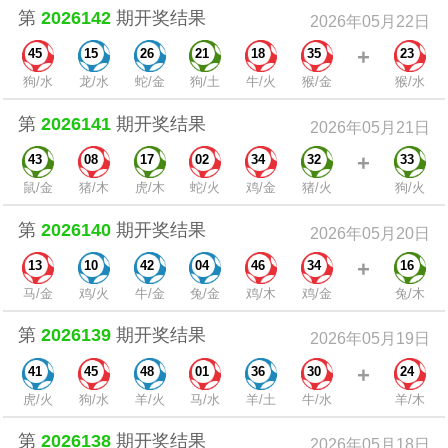
第
2026142
期开奖结果
2026年05月22日
+
45
15
26
21
18
35
23
狗/水
龙/水
蛇/金
狗/土
牛/火
猴/金
猴/水
第
2026141
期开奖结果
2026年05月21日
+
43
08
17
02
34
32
33
鼠/金
猪/木
虎/木
蛇/火
鸡/金
猪/火
狗/火
第
2026140
期开奖结果
2026年05月20日
+
13
10
42
04
46
34
16
马/金
鸡/火
牛/金
兔/金
鸡/木
鸡/金
兔/木
第
2026139
期开奖结果
2026年05月19日
+
41
45
48
01
36
30
24
虎/火
狗/水
羊/火
马/水
羊/土
牛/水
羊/木
第
2026138
期开奖结果
2026年05月18日