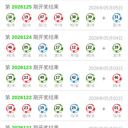
第
2026125
期开奖结果
2026年05月05日
+
16
19
07
30
38
39
31
兔/木
鼠/火
鼠/土
牛/水
蛇/木
龙/木
鼠/水
第
2026124
期开奖结果
2026年05月04日
+
46
05
10
17
12
22
39
鸡/木
虎/金
鸡/火
虎/木
羊/金
鸡/水
龙/木
第
2026123
期开奖结果
2026年05月03日
+
39
23
49
17
42
44
46
龙/木
猴/水
马/火
虎/木
牛/金
猪/水
鸡/木
第
2026122
期开奖结果
2026年05月02日
+
18
23
15
22
25
45
01
牛/火
猴/水
龙/水
鸡/水
马/木
狗/水
马/水
第
2026121
期开奖结果