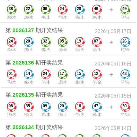
+
38
22
06
24
20
46
49
蛇/木
鸡/水
牛/土
羊/木
猪/土
鸡/木
马/火
第
2026137
期开奖结果
2026年05月17日
+
24
20
32
05
19
07
26
羊/木
猪/土
猪/火
虎/金
鼠/火
鼠/土
蛇/金
第
2026136
期开奖结果
2026年05月16日
+
01
14
24
17
15
12
48
马/水
蛇/水
羊/木
虎/木
龙/水
羊/金
羊/火
第
2026135
期开奖结果
2026年05月15日
+
08
35
09
20
18
47
30
猪/木
猴/金
狗/木
猪/土
牛/火
猴/木
牛/水
第
2026134
期开奖结果
2026年05月14日