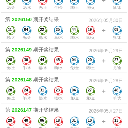
+
龙/金
龙/水
虎/土
牛/金
猪/土
虎/火
鼠/水
第
2026150
期开奖结果
2026年05月30日
+
11
04
22
25
44
19
09
猴/火
兔/金
鸡/水
马/木
猪/水
鼠/火
狗/木
第
2026149
期开奖结果
2026年05月29日
+
28
30
44
45
04
20
27
兔/土
牛/水
猪/水
狗/水
兔/金
猪/土
龙/金
第
2026148
期开奖结果
2026年05月28日
+
28
24
31
23
04
27
48
兔/土
羊/木
鼠/水
猴/水
兔/金
龙/金
羊/火
第
2026147
期开奖结果
2026年05月27日
+
29
40
06
18
31
10
13