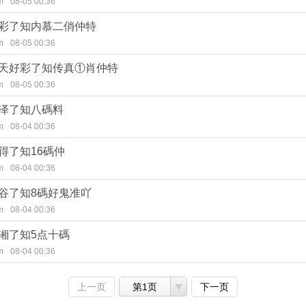
m
08-05 00:36
※星彩了知内慕二俏仲特
m
08-05 00:36
※天天好彩了知传真①肖仲特
m
08-05 00:36
惠泽了知八碼料
m
08-04 00:36
易得了知16碼仲
m
08-04 00:36
鬼谷了知8碼好鬼准吖
m
08-04 00:36
福湘了知5点十碼
m
08-04 00:36
上一页
第1页
下一页