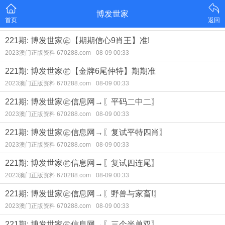
博发世家
首页
返回
221期: 博发世家㊣【期期信心9肖王】准!
2023澳门正版资料 670288.com
08-09 00:33
221期: 博发世家㊣【金牌6尾仲特】期期准
2023澳门正版资料 670288.com
08-09 00:33
221期: 博发世家㊣信息网→〖平码二中二〗
2023澳门正版资料 670288.com
08-09 00:33
221期: 博发世家㊣信息网→〖复试平特四肖〗
2023澳门正版资料 670288.com
08-09 00:33
221期: 博发世家㊣信息网→〖复试四连尾〗
2023澳门正版资料 670288.com
08-09 00:33
221期: 博发世家㊣信息网→〖野兽与家畜!〗
2023澳门正版资料 670288.com
08-09 00:33
221期: 博发世家㊣信息网→〖三个半单双〗